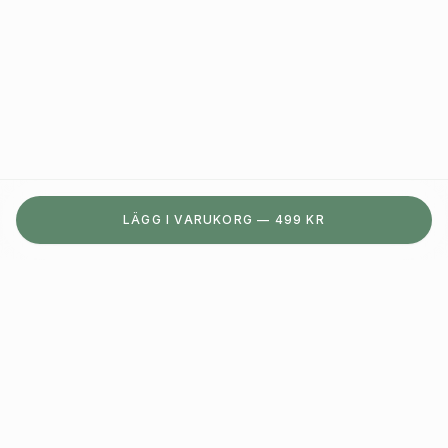
LÄGG I VARUKORG — 499 KR
Luktborttagare för skor, kläder & textiler. Ingen kemi,