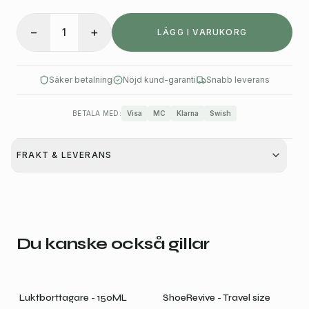
−
+
1
LÄGG I VARUKORG
Säker betalning
Nöjd kund-garanti
Snabb leverans
BETALA MED:
Visa
MC
Klarna
Swish
FRAKT & LEVERANS
Du kanske också gillar
Luktborttagare - 150ML
ShoeRevive - Travel size