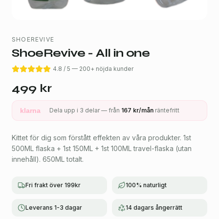
SHOEREVIVE
ShoeRevive - All in one
4.8 / 5 — 200+ nöjda kunder
499
kr
klarna
Dela upp i 3 delar — från
167
kr/mån
räntefritt
Kittet för dig som förstått effekten av våra produkter. 1st
500ML flaska + 1st 150ML + 1st 100ML travel-flaska (utan
innehåll). 650ML totalt.
Fri frakt över 199kr
100% naturligt
Leverans 1-3 dagar
14 dagars ångerrätt